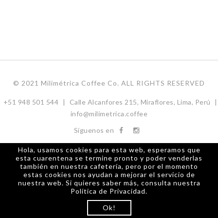
© 2021 Milimétrica Coffee Co. ALL RIGHTS RESERVED
+51 948 501 544
|
Calle Alcanfores 215, Miraflores, Lima, Perú
|
info@milimetrica.coffee
Síguenos en
Hola, usamos cookies para esta web, esperamos que
esta cuarentena se termine pronto y poder venderlas
también en nuestra cafetería, pero por el momento
estas cookies nos ayudan a mejorar el servicio de
nuestra web. Si quieres saber más, consulta nuestra
Política de Privacidad.
Ok!