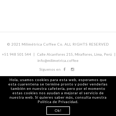
© 2021 Milimétrica Coffee Co. ALL RIGHTS RESERVED
+51 948 501 544
|
Calle Alcanfores 215, Miraflores, Lima, Perú
|
info@milimetrica.coffee
Síguenos en
Hola, usamos cookies para esta web, esperamos que
esta cuarentena se termine pronto y poder venderlas
también en nuestra cafetería, pero por el momento
estas cookies nos ayudan a mejorar el servicio de
nuestra web. Si quieres saber más, consulta nuestra
Política de Privacidad.
Ok!