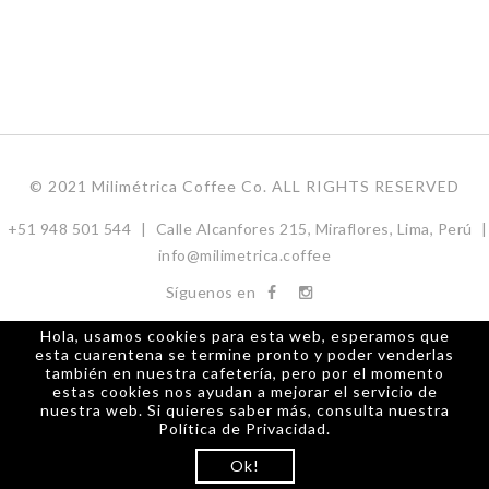
© 2021 Milimétrica Coffee Co. ALL RIGHTS RESERVED
+51 948 501 544
|
Calle Alcanfores 215, Miraflores, Lima, Perú
|
info@milimetrica.coffee
Síguenos en
Hola, usamos cookies para esta web, esperamos que
esta cuarentena se termine pronto y poder venderlas
también en nuestra cafetería, pero por el momento
estas cookies nos ayudan a mejorar el servicio de
nuestra web. Si quieres saber más, consulta nuestra
Política de Privacidad.
Ok!